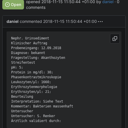
opened
2018-11-15 11:50:44 +01:00
by
daniel
· 0
Open
comments
daniel
commented
2018-11-15 11:50:44 +01:00
Nephr. Urinsediment 

Klinischer Auftrag 

Probeneingang: 12.09.2018 

Diagnose: bekannt 

Fragestellung: Akanthozyten 

Streifentest 

pH: 5; 

Protein in mg/dl: 30; 

Phasenkontrastmikroskopie 

Leukozyten/µl: 1660; 

Erythrozytenmorphologie 

Erythrozyten/µl: 21; 

Beurteilung 

Interpretation: Siehe Text

Kommentar: Bakterien massenhaft

Untersucher 

Untersucher: S. Renker 
