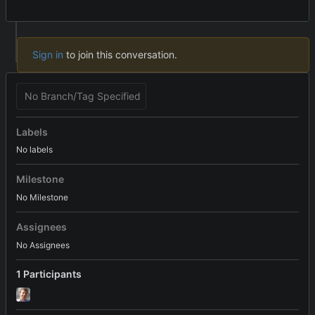
Sign in
to join this conversation.
No Branch/Tag Specified
Labels
No labels
Milestone
No Milestone
Assignees
No Assignees
1 Participants