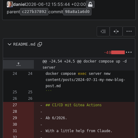
daniel
2026-06-12 15:55:44 +02:00
parent
commit
c227b37892
98a8a1a6d0
README.md
-49
@@ -24,54 +24,5 @@ docker compose up -d 
server
docker compose 
exec
 server new 
content/posts/2024-07-31-my-new-blog-
```