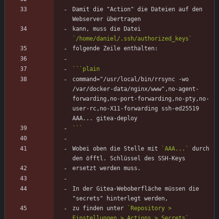
Damit die "Action" die Dateien auf den 
kann, muss die Datei 
`/home/daniel/.ssh/authorized_keys`
```
plain
command="/usr/local/bin/rrsync -wo 
/var/docker-data/nginx/www",no-agent-
forwarding,no-port-forwarding,no-pty,no-
user-rc,no-X11-forwarding ssh-ed25519 
```
Wobei oben die Stelle mit 
`AAA...`
 durch 
In der Gitea-Weboberfläche müssen die 
zu finden unter 
`Repository > 
Einstellungen > Actions > Secrets`