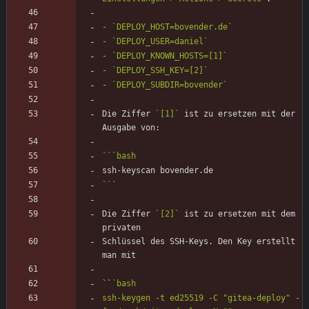
-
`DEPLOY_HOST=bovender.de`
-
`DEPLOY_USER=daniel`
-
`DEPLOY_KNOWN_HOSTS=[1]`
-
`DEPLOY_SSH_KEY=[2]`
-
`DEPLOY_SUBDIR=bovender`
Die Ziffer 
`[1]`
 ist zu ersetzen mit der 
```
bash
```
Die Ziffer 
`[2]`
 ist zu ersetzen mit dem 
Schlüssel des SSH-Keys. Den Key erstellt 
``
ssh-keygen -t ed25519 -C "gitea-deploy" -