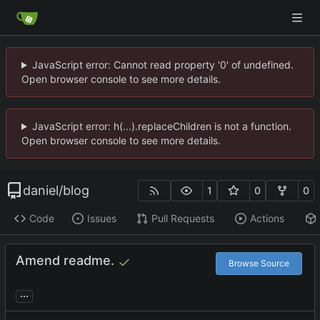
JavaScript error: Cannot read property '0' of undefined.
Open browser console to see more details.
JavaScript error: h(...).replaceChildren is not a function.
Open browser console to see more details.
daniel
/
blog
1
0
0
Code
Issues
Pull Requests
Actions
Amend readme.
Browse Source
...