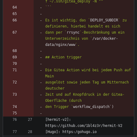
`
`
Es ist wichtig, das `
DEPLOY_SUBDIR
` zu 
dann per `
rrsync
`-Beschränkung um ein 
Unterverzeichnis von `
/var/docker-
data/nginx/www
Die Gitea Action wird bei jedem Push auf 
ausgelöst sowie jeden Tag um Mitternach 
Zeit und auf Knopfdruck in der Gitea-
den Trigger `
[hermit-v2]: 