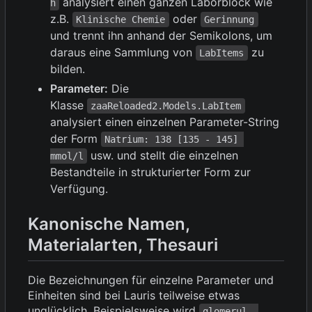
analysiert einen ganzen Laborblock wie
h
z.B.
oder
Klinische Chemie
Gerinnung
und trennt ihn anhand der Semikolons, um
daraus eine Sammlung von
zu
LabItems
bilden.
Parameter:
Die
Klasse
zaaReloaded2.Models.LabItem
analysiert einen einzelnen Parameter-String
der Form
Natrium: 138 [135 - 145] 
usw. und stellt die einzelnen
mmol/l
Bestandteile in strukturierter Form zur
Verfügung.
Kanonische Namen,
Materialarten, Thesauri
Die Bezeichnungen für einzelne Parameter und
Einheiten sind bei Lauris teilweise etwas
unglücklich. Beispielsweise wird
glomerul. 