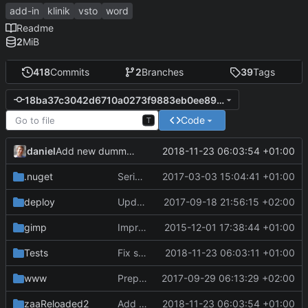
add-in
klinik
vsto
word
Readme
2
MiB
418
Commits
2
Branches
39
Tags
18ba37c3042d6710a0273f9883eb0ee8952aeb58
Code
T
daniel
2018-11-23 06:03:54 +01:00
Add new dummy pfx file for use with VS2017.
.nuget
Serialize settings to YAML, rather than XML.
2017-03-03 15:04:41 +01:00
deploy
Update VstoAddinInstaller.
2017-09-18 21:56:15 +02:00
gimp
Improve formatting of prescriptions.
2015-12-01 17:38:44 +01:00
Tests
Fix serialization/deserialization tag mappings.
2018-11-23 06:03:11 +01:00
www
Prepare release 2.4.2.
2017-09-29 06:13:29 +02:00
zaaReloaded2
Add new dummy pfx file for use with VS2017.
2018-11-23 06:03:54 +01:00