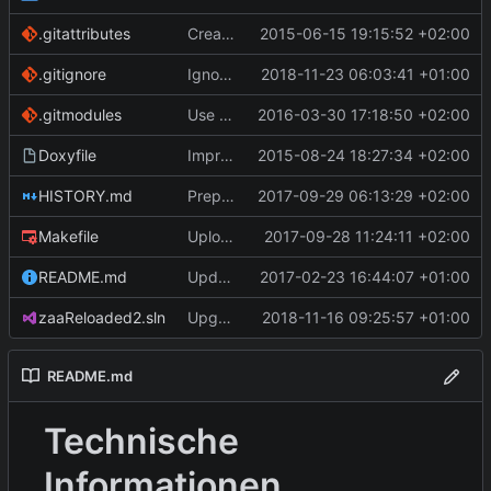
.gitattributes
Create zaaReloaded2 project and solution.
2015-06-15 19:15:52 +02:00
.gitignore
Ignore publish/ folder.
2018-11-23 06:03:41 +01:00
.gitmodules
Use VstoAddinInstaller from Github repository.
2016-03-30 17:18:50 +02:00
Doxyfile
Improve documentation
2015-08-24 18:27:34 +02:00
HISTORY.md
Prepare release 2.4.2.
2017-09-29 06:13:29 +02:00
Makefile
Upload symlinked files into downloads dir as well.
2017-09-28 11:24:11 +02:00
README.md
Update copyright; website.
2017-02-23 16:44:07 +01:00
zaaReloaded2.sln
Upgrade to target .NET 4.5.2, Visual Studio 2017.
2018-11-16 09:25:57 +01:00
README.md
Technische
Informationen