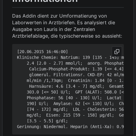
Das Addin dient zur Umformatierung von
Laborwerten in Arztbriefen. Es analysiert die
Ausgabe von Lauris in der Zentralen
Arztbriefablage, die typischerweise so aussieht:
[20.06.2015 16:46:00]

Klinische Chemie: Natrium: 139 [135 - 145] mmol/l
    2.4 [2.0 - 2.7] mmol/l;  anorg. Phosphat: 0.5
     Calcium-Phosphat-Produkt: 1.39 [<= 4.4] mmol
     glomerul. Filtrationsr. CKD-EP: 42 ml/min /1
    ml/min /1,73qm;  Creatinin: 1.84 [0 - 1.17] m
     Harnsäure: 4.6 [3.4 - 7] mg/dl;  Gesamt-Bili
    303.0 [<= 50] U/l;  GPT (ALAT): 508.0 [<= 50]
    Phosphatase: 56 [40 - 130] U/l;  Lactat Dehyd
    190] U/l;  Amylase: 62 [<= 110] U/l;  Cholest
    [74 - 172] mg/dl;  LDL - Cholesterin: 56 [0 -
    mg/dl;  Eisen: 215 [59 - 158] µg/dl;  Gesamt-
    [3.5 - 5.5] g/dl;
