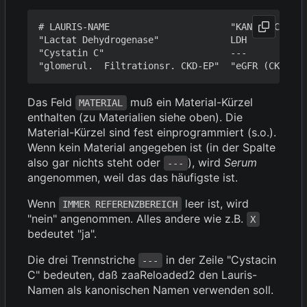
# LAURIS-NAME                      "KANONISCHER N
"Lactat Dehydrogenase"             LDH           
"Cystatin C"                       ---           
Das Feld
muß ein Material-Kürzel
MATERIAL
enthalten (zu Materialien siehe oben). Die
Material-Kürzel sind fest einprogrammiert (s.o.).
Wenn kein Material angegeben ist (in der Spalte
also gar nichts steht oder
), wird
Serum
---
angenommen, weil das das häufigste ist.
Wenn
leer ist, wird
IMMER REFERENZBEREICH
"nein" angenommen. Alles andere wie z.B.
X
bedeutet "ja".
Die drei Trennstriche
in der Zeile "Cystacin
---
C" bedeuten, daß zaaReloaded2 den Lauris-
Namen als kanonischen Namen verwenden soll.